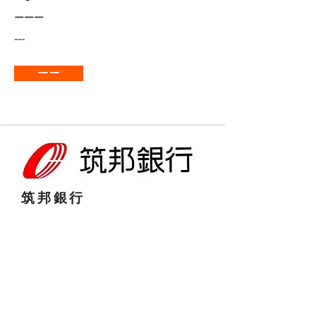
ーーー
---
ーー
​筑邦銀行
長瀬産業株式会社