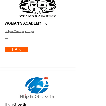
​WOMAN
’
S ACADEMY inc
https://mrsjapan.jp/
---
HPへ
​High Growth