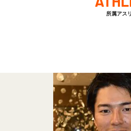
ATHL
所属アス