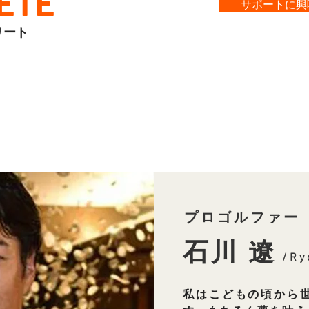
ETE
サポートに興
リート
プロゴルファー
石川 遼
/Ry
私はこどもの頃から